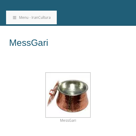
Menu - IranCultura
MessGari
MessGari