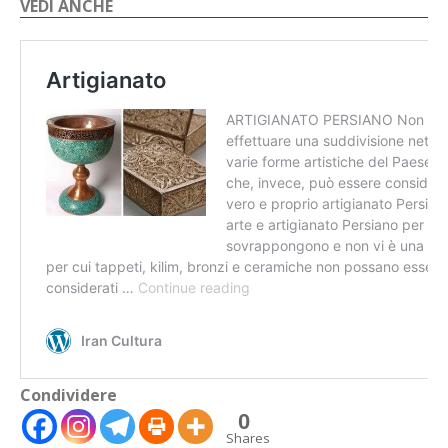
VEDI ANCHE
Condividere
🇮🇹
🇬🇧
RIPRISTINA
0
Shares