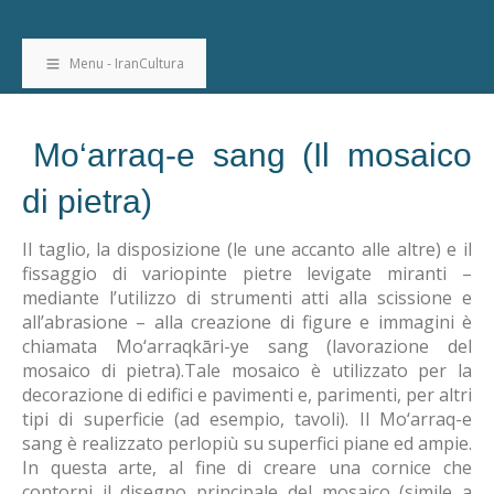
Menu - IranCultura
Mo‘arraq-e sang (Il mosaico
di pietra)
Il taglio, la disposizione (le une accanto alle altre) e il
fissaggio di variopinte pietre levigate miranti –
mediante l’utilizzo di strumenti atti alla scissione e
all’abrasione – alla creazione di figure e immagini è
chiamata Mo‘arraqkāri-ye sang (lavorazione del
mosaico di pietra).Tale mosaico è utilizzato per la
decorazione di edifici e pavimenti e, parimenti, per altri
tipi di superficie (ad esempio, tavoli). Il Mo‘arraq-e
sang è realizzato perlopiù su superfici piane ed ampie.
In questa arte, al fine di creare una cornice che
contorni il disegno principale del mosaico (simile a