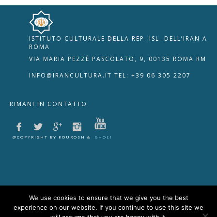
ISTITUTO CULTURALE DELLA REP. ISL. DELL’IRAN A
🇮🇹
🇬🇧
RIPRISTINA
ROMA
VIA MARIA PEZZÈ PASCOLATO, 9, 00135 ROMA RM
-A
Attuale: 100%
+A
INFO@IRANCULTURA.IT
TEL: +39 06 305 2207
Alto Contrasto
RIMANI IN CONTATTO
Modalità Scura
Disattiva Immagini
Evidenzia Link
@COPYRIGHT BY KOUROSH &
GHOLI
Modalità Lettura
Navigazione Tastiera
Cursore Grande
Guida Lettura
We use cookies to ensure that we give you the best
experience on our website. If you continue to use this site we
Lettura Vocale
Leggi