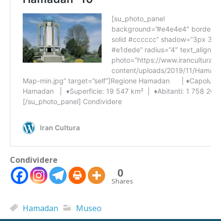
🇮🇹
🇬🇧
RIPRISTINA
-A
Attuale: 100%
+A
Condividere
0
Alto Contrasto
Shares
Modalità Scura
Disattiva Immagini
Hamadan
Museo
Evidenzia Link