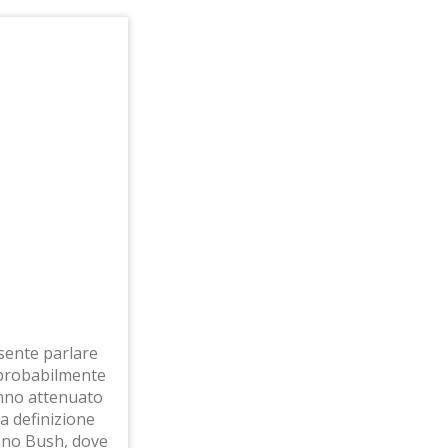
 sente parlare
 probabilmente
anno attenuato
na definizione
ano Bush, dove