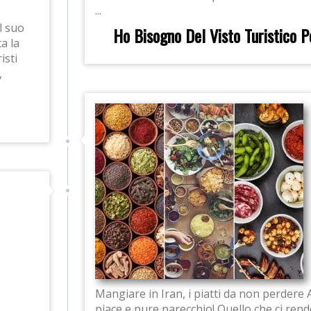
...
il suo
Ho Bisogno Del Visto Turistico P
a la
isti
,
Mangiare in Iran, i piatti da non perdere A
piace e pure parecchio! Quello che ci rende