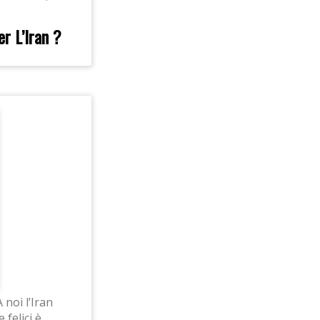
er L’Iran ?
 noi l’Iran
 felici è