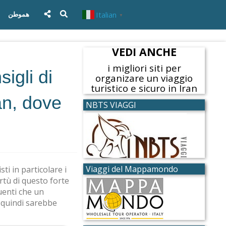
Italian
هموطن
▼
VEDI ANCHE
i migliori siti per
igli di
organizare un viaggio
turistico e sicuro in Iran
an, dove
NBTS VIAGGI
Viaggi del Mappamondo
ti in particolare i
virtù di questo forte
uenti che un
 quindi sarebbe