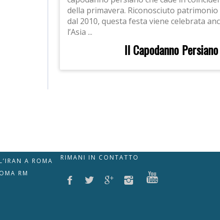
della primavera. Riconosciuto patrimoni
dal 2010, questa festa viene celebrata anc
l’Asia ...
Il Capodanno Persiano
RIMANI IN CONTATTO
LL’IRAN A ROMA
ROMA RM