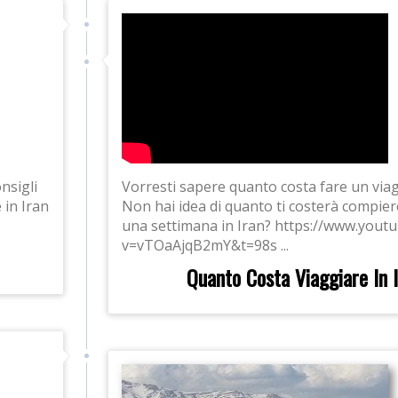
nsigli
Vorresti sapere quanto costa fare un viag
 in Iran
Non hai idea di quanto ti costerà compier
una settimana in Iran? https://www.yout
v=vTOaAjqB2mY&t=98s ...
Quanto Costa Viaggiare In 