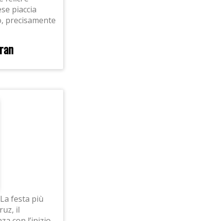
se piaccia
to, precisamente
Iran
La festa più
uz, il
a con l’inizio