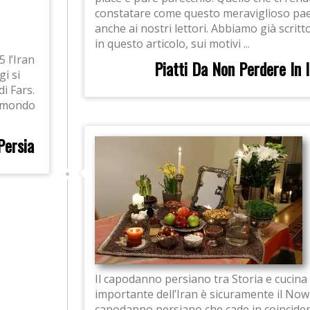
constatare come questo meraviglioso pae
anche ai nostri lettori. Abbiamo già scrit
in questo articolo, sui motivi ...
5 l’Iran
Piatti Da Non Perdere In 
i si
i Fars.
a mondo
Persia
Il capodanno persiano tra Storia e cucina 
importante dell’Iran è sicuramente il Nowr
capodanno persiano che cade in coincidenz