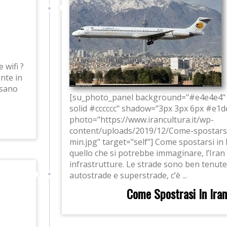
 wifi ?
ente in
 usano
[su_photo_panel background="#e4e4e4"
solid #cccccc" shadow="3px 3px 6px #e1d
photo="https://www.irancultura.it/wp-
content/uploads/2019/12/Come-spostarsi
min.jpg" target="self"] Come spostarsi in Ir
quello che si potrebbe immaginare, l’Iran
infrastrutture. Le strade sono ben tenute
autostrade e superstrade, c’è ...
Come Spostrasi In Iran