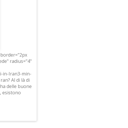
 border="2px
ede" radius="4"
-in-Iran3-min-
an? Al di là di
 ha delle buone
, esistono