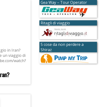
Gea Way – Tour Operator
Ritagli di viaggio
5 cose da non perdere a
Shiraz
gio in Iran?
e un viaggio di
ube.com/watch?
Iran?