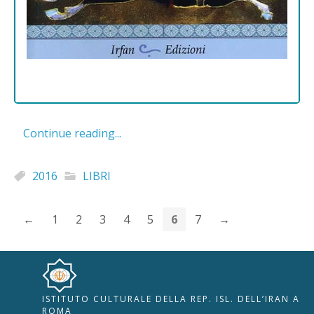
Continue reading...
2016
LIBRI
←
1
2
3
4
5
6
7
→
ISTITUTO CULTURALE DELLA REP. ISL. DELL’IRAN A
🇮🇹
🇬🇧
RIPRISTINA
ROMA