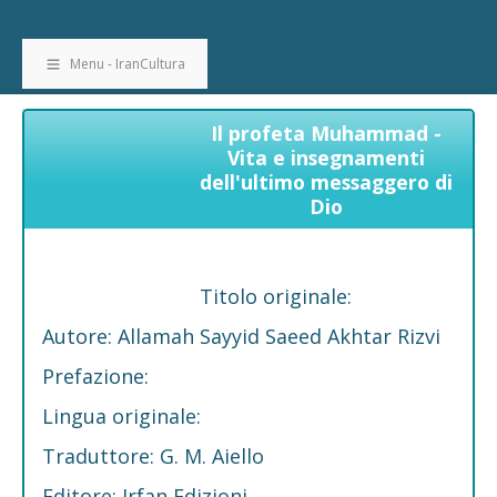
Menu - IranCultura
Il profeta Muhammad -
Vita e insegnamenti
dell'ultimo messaggero di
Dio
Titolo originale:
Autore: Allamah Sayyid Saeed Akhtar Rizvi
Prefazione:
Lingua originale:
Traduttore: G. M. Aiello
Editore: Irfan Edizioni