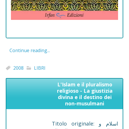
Continue reading...
2008
LIBRI
L'Islam e il pluralismo
religioso - La giustizia
divina e il destino dei
non-musulmani
Titolo originale: اسلام و