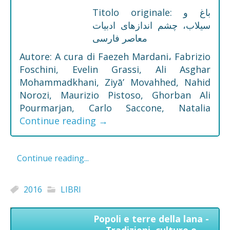
Titolo originale: باغ و
سیلاب، چشم اندازهای ادبیات
معاصر فارسی
Autore: A cura di Faezeh Mardani، Fabrizio
Foschini, Evelin Grassi, Ali Asghar
Mohammadkhani, Ziyā’ Movahhed, Nahid
Norozi, Maurizio Pistoso, Ghorban Ali
Pourmarjan, Carlo Saccone, Natalia
Continue reading
→
Continue reading...
2016
LIBRI
Popoli e terre della lana -
Tradizioni, culture e