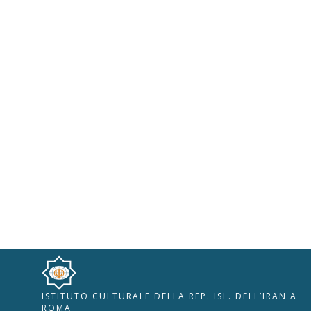
ISTITUTO CULTURALE DELLA REP. ISL. DELL’IRAN A
🇮🇹
🇬🇧
RIPRISTINA
ROMA