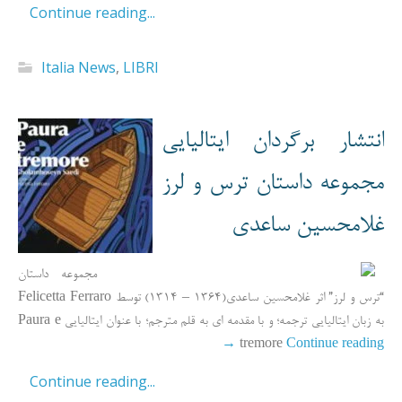
Continue reading...
Italia News
,
LIBRI
انتشار برگردان ایتالیایی
مجموعه داستان ترس و لرز
غلامحسین ساعدی
مجموعه داستان
“ترس و لرز” اثر غلامحسین ساعدی(1364 – 1314) توسط Felicetta Ferraro
به زبان ایتالیایی ترجمه؛ و با مقدمه ای به قلم مترجم؛ با عنوان ایتالیایی Paura e
→
tremore
Continue reading
Continue reading...