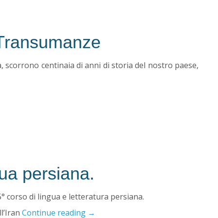
e Transumanze
a, scorrono centinaia di anni di storia del nostro paese,
gua persiana.
45° corso di lingua e letteratura persiana.
ll’Iran
Continue reading
→