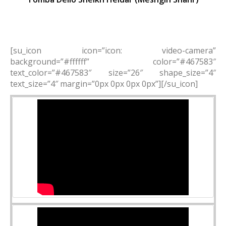
[su_icon icon=”icon: video-camera”
background=”#ffffff” color=”#467583″
text_color=”#467583″ size=”26″ shape_size=”4″
text_size=”4″ margin=”0px 0px 0px 0px”][/su_icon]