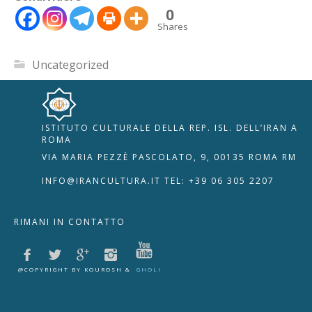
0
Shares
Uncategorized
ISTITUTO CULTURALE DELLA REP. ISL. DELL’IRAN A
🇮🇹
🇬🇧
RIPRISTINA
ROMA
VIA MARIA PEZZÈ PASCOLATO, 9, 00135 ROMA RM
-A
Attuale: 100%
+A
INFO@IRANCULTURA.IT
TEL: +39 06 305 2207
Alto Contrasto
RIMANI IN CONTATTO
Modalità Scura
Disattiva Immagini
Evidenzia Link
@COPYRIGHT BY KOUROSH &
GHOLI
Modalità Lettura
Navigazione Tastiera