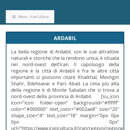
Menu - IranCultura
ARDABIL
La bella regione di Ardabil, con le sue attrattive
naturali e storiche che la rendono unica, è situata
nel nord-ovest dell’Iran. Il capoluogo della
regione è la città di Ardabil e fra le altre città
importanti si possono citare Khalkhal, Meshgin
Shahr, Bilehsavar e Pars Abad. La cima più alta
della regione è di Monte Sabalan che si trova a
nord-ovest della provincia di Ardabil. [su_icon
icon=”icon: folder-open” background=”#ffffff”
color=”#000000″ text_color=”#002ae8″ size=”20″
shape_size=”4″ text_size=”18″ margin=”0px 0px
0px 0px”
url=”https://www.irancultura.it/iran/regioni/regione-