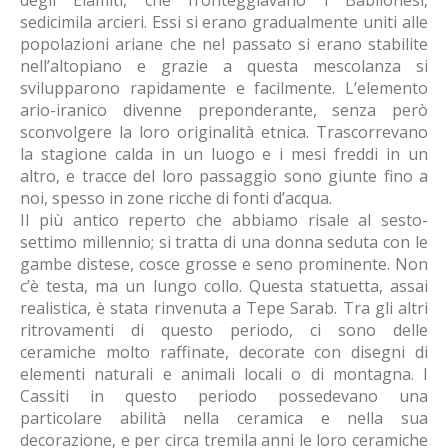
degli Elamiti, che fronteggiavano i Babilonesi,
sedicimila arcieri. Essi si erano gradualmente uniti alle
popolazioni ariane che nel passato si erano stabilite
nell’altopiano e grazie a questa mescolanza si
svilupparono rapidamente e facilmente. L’elemento
ario-iranico divenne preponderante, senza però
sconvolgere la loro originalità etnica. Trascorrevano
la stagione calda in un luogo e i mesi freddi in un
altro, e tracce del loro passaggio sono giunte fino a
noi, spesso in zone ricche di fonti d’acqua.
Il più antico reperto che abbiamo risale al sesto-
settimo millennio; si tratta di una donna seduta con le
gambe distese, cosce grosse e seno prominente. Non
c’è testa, ma un lungo collo. Questa statuetta, assai
realistica, è stata rinvenuta a Tepe Sarab. Tra gli altri
ritrovamenti di questo periodo, ci sono delle
ceramiche molto raffinate, decorate con disegni di
elementi naturali e animali locali o di montagna. I
Cassiti in questo periodo possedevano una
particolare abilità nella ceramica e nella sua
decorazione, e per circa tremila anni le loro ceramiche