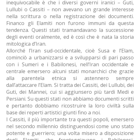
inequivocabile è che i diversi governi iranici – Guti,
Lullubi o Cassiti – non avevano un grande interesse
nella scrittura o nella registrazione dei documenti.
Financo gli Elamiti non furono immuni da questa
tendenza. Questi stati tramandavano la successione
degli eventi oralmente, ed è così che è nata la storia
mitologica d’Iran.
Allorché l’Iran sud-occidentale, cioè Susa e l’Elam,
cominciò a urbanizzarsi e a svilupparsi di pari passo
con i Sumeri e i Babilonesi, nell’Iran occidentale e
centrale emersero alcuni stati monarchici che grazie
alla parentela etnica si astennero sempre
dall’attaccare l’Elam. Si tratta dei Cassiti, dei Lullubi, dei
Guti, dei Mannei, cui si aggiunsero più tardi Medi e
Persiani. Su questi stati non abbiamo documenti scritti
e pertanto dobbiamo ricostruire la loro civiltà sulla
base dei reperti artistici giunti fino a noi.
I Cassiti, il più importante tra questi popoli, emersero
nel secondo millennio distinguendosi come uno stato
potente e guerriero; una volta misero a disposizione