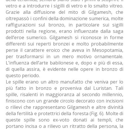
vetro e a introdurre i sigilli di vetro e lo smalto vitreo.
Grazie alla diffusione del mito di Gilgamesh, che
oltrepassò i confini della dominazione sumerica, molte
raffigurazioni sul bronzo, in particolare sui sigilli
prodotti nella regione, erano influenzate dalla saga
dell’eroe sumerico. Gilgamesh si riconosce in forme
differenti sui reperti bronzei e molto probabilmente
perse il carattere eroico che aveva in Mesopotamia,
per trasformarsi in un mero motivo ornamentale.
L’influenza dell’arte babilonese e, dopo e più di essa,
di quella assira, è evidente nelle opere in bronzo di
questo periodo.
Le spille erano un altro manufatto che veniva per lo
più fatto in bronzo e proveniva dal Luristan. Tali
spille, risalenti in maggioranza al secondo millennio,
finiscono con un grande circolo decorato con incisioni
o rilievi che rappresentano Gilgamesh e altre divinità
della fertilità e protettrici della foresta (Fig. 6). Molte di
queste spille sono ex-voto donati ai templi, che
portano incisa o a rilievo un ritratto della persona, la