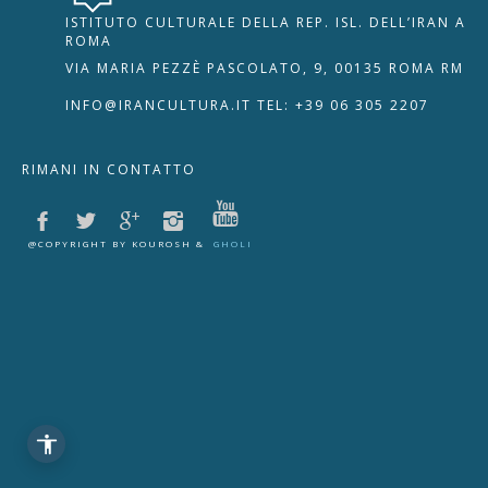
ISTITUTO CULTURALE DELLA REP. ISL. DELL’IRAN A
🇮🇹
🇬🇧
RIPRISTINA
ROMA
VIA MARIA PEZZÈ PASCOLATO, 9, 00135 ROMA RM
-A
Attuale: 100%
+A
INFO@IRANCULTURA.IT
TEL: +39 06 305 2207
Alto Contrasto
RIMANI IN CONTATTO
Modalità Scura
Disattiva Immagini
Evidenzia Link
@COPYRIGHT BY KOUROSH &
GHOLI
Modalità Lettura
Navigazione Tastiera
Cursore Grande
Guida Lettura
Lettura Vocale
Leggi
Segnala Problema