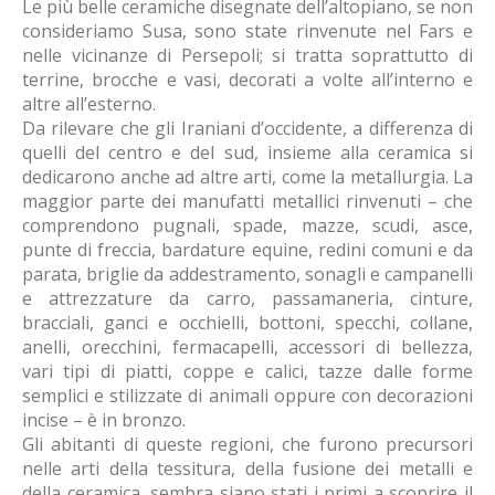
Le più belle ceramiche disegnate dell’altopiano, se non
consideriamo Susa, sono state rinvenute nel Fars e
nelle vicinanze di Persepoli; si tratta soprattutto di
terrine, brocche e vasi, decorati a volte all’interno e
altre all’esterno.
Da rilevare che gli Iraniani d’occidente, a differenza di
quelli del centro e del sud, insieme alla ceramica si
dedicarono anche ad altre arti, come la metallurgia. La
maggior parte dei manufatti metallici rinvenuti – che
comprendono pugnali, spade, mazze, scudi, asce,
punte di freccia, bardature equine, redini comuni e da
parata, briglie da addestramento, sonagli e campanelli
e attrezzature da carro, passamaneria, cinture,
bracciali, ganci e occhielli, bottoni, specchi, collane,
anelli, orecchini, fermacapelli, accessori di bellezza,
vari tipi di piatti, coppe e calici, tazze dalle forme
semplici e stilizzate di animali oppure con decorazioni
incise – è in bronzo.
Gli abitanti di queste regioni, che furono precursori
nelle arti della tessitura, della fusione dei metalli e
della ceramica, sembra siano stati i primi a scoprire il